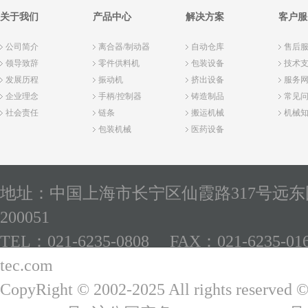
关于我们
产品中心
解决方案
客户服
公司简介
离合器/制动器
自动仓库
售后
领导致辞
零件供料机
包装设备
技术
发展历程
振动机
挤出设备
服务
企业理念
手柄/控制器
铸造制品
常见
社会责任
链条
搬运机械
机械
包装机械
医药设备
地址：中国上海市长宁区仙霞路317号远东国
200051
TEL：021-6235-0808 FAX：021-6235-01
tec.com
CopyRight © 2002-2025 All rights reserved 