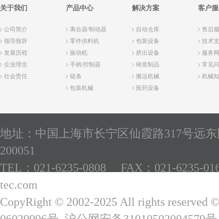
关于我们
产品中心
解决方案
客户服
公司简介
离合器/制动器
自动仓库
售后
领导致辞
零件供料机
包装设备
技术
发展历程
振动机
挤出设备
服务
企业理念
手柄/控制器
铸造制品
常见
社会责任
链条
搬运机械
机械
包装机械
医药设备
地址：中国上海市长宁区仙霞路317号远东国
200051
TEL：021-6235-0808 FAX：021-6235-01
tec.com
CopyRight © 2002-2025 All rights reserved 