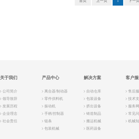
首页
上一页
1
下一
关于我们
产品中心
解决方案
客户服
公司简介
离合器/制动器
自动仓库
售后
领导致辞
零件供料机
包装设备
技术
发展历程
振动机
挤出设备
服务
企业理念
手柄/控制器
铸造制品
常见
社会责任
链条
搬运机械
机械
包装机械
医药设备