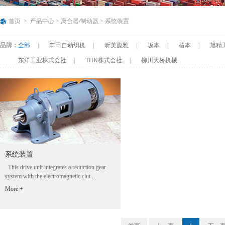
首页
>
产品中心
>
离合器/制动器
>
系统装置
品牌：
全部
|
丰田自动织机
|
昕芙旎雅
|
坂本
|
椿本
|
旭精
东洋工业株式会社
|
THK株式会社
|
柳川大桥机械
系统装置
This drive unit integrates a reduction gear
system with the electromagnetic clut...
More +